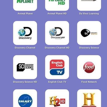
Animal Planet
Animal Planet HD
Da Vinci Learning
Discovery Channel
Discovery Channel HD
Discovery Science
Discovery Science HD
English Club TV
Food Network