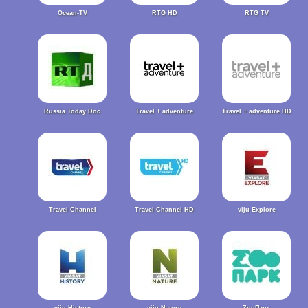
Ocean-TV
RTG HD
RTG TV
Russia Today Doc
Travel + adventure
Travel + adventure HD
Travel Channel
Travel Channel HD
viju Explore
viju History
viju Nature
ZooПарк