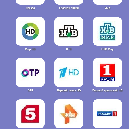
Звезда
Красная линия
Мир
Мир HD
НТВ
НТВ Мир
ОТР
Первый канал HD
Первый крымский HD