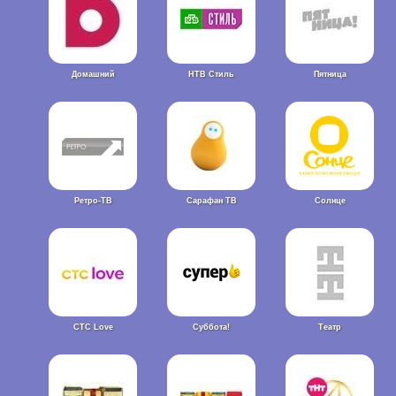
Домашний
НТВ Стиль
Пятница
Ретро-ТВ
Сарафан ТВ
Солнце
СТС Love
Суббота!
Театр