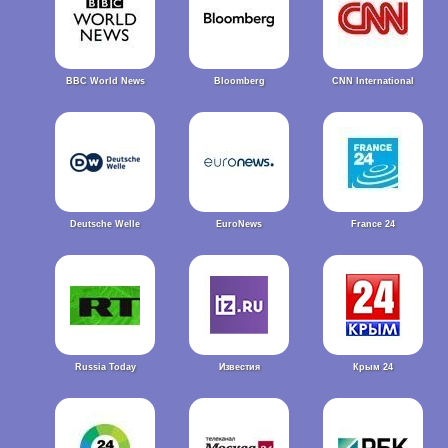
BBC World News
Bloomberg
CNN International
Deutsche Welle
EuroNews
France 24
Russia Today
Известия
Крым 24