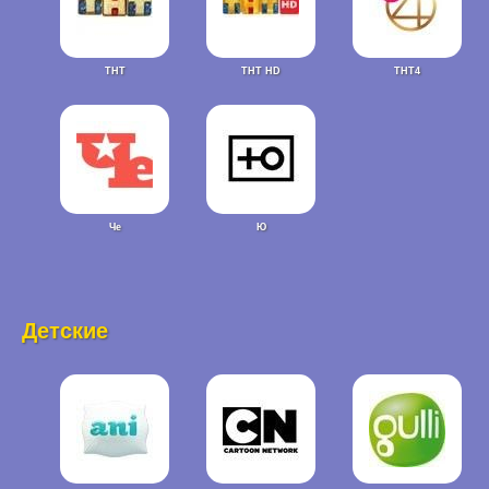
ТНТ
ТНТ HD
ТНТ4
Че
Ю
Детские