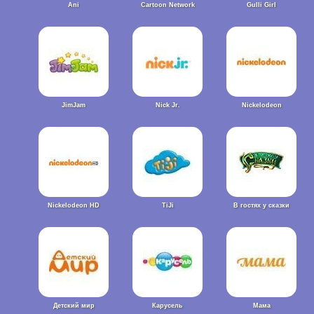
Ani
Cartoon Network
Gulli Girl
JimJam
Nick Jr.
Nickelodeon
Nickelodeon HD
TiJi
В гостях у сказки
Детский мир
Карусель
Мама