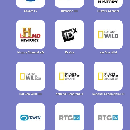
Galaxy TV
History 2 HD
History Channel
History Channel HD
ID Xtra
Nat Geo Wild
Nat Geo Wild HD
National Geographic
National Geographic HD