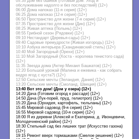
05:35 Дом без ошибок (Готовый дом. Уход и
обслуживание надолго и без последствий) (12+)
06:00 Дома напоказ (11-я серия) (12+)
06:25 Дома напоказ (12-я серия) (12+)
06:50 Пространство для жизни (7-я серия) (12+)
07:35 Пространство для жизни (Дин) (12+)
08:25 Живая аптека (Полынь) (12+)
08:55 Грибной сезон (Рядовки) (12+)
09:10 Нестандарт (Деревья-сады) (12+)
09:40 Садовые премудрости (Живая изгородь) (12+)
10:10 Азбука интерьера (Скандинавский стиль) (12+)
10:40 Мой Загородный (Орехи) (12+)
11:10 Мой Загородный (Хоста - королева тенистого сада)
(12+)
11:35 Звезда дома (Актер Михаил Башкатов) (12+)
12:20 Большой урожай (Малина и ежевика - как собрать
ведро ягод с куста?) (12+)
12:50 Сельские мечты (Зеландия, Дания) (12+)
13:20 Сельские мечты (Смоланд, Швеция) (12+)
13:40 Вот это дом! (Дом у озера) (12+)
14:20 Дача (Готовим огород к рассаде) (12+)
14:50 Дача (Лук-порей, пруд, гелиотроп) (12+)
15:20 Дача (Орхидея, картофель, тюльпаны) (12+)
15:45 Мировой садовод (9-я серия) (12+)
16:55 Мировой садовод (10-я серия) (12+)
18:00 Я из деревни (Алексей и Екатерина, д. Ивонцевичи,
Молодечненский район) (12+)
18:30 Стильный сад без лишних трат (Искусство газона)
(12+)
19:15 Ремонт вверх тормашками (Смелое решение) (12+)