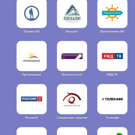
Планета HD
Поехали!
Приключения HD
Просвещение
Психология 21
РЖД ТВ
Россия К
Совершенно секретно
Телекафе