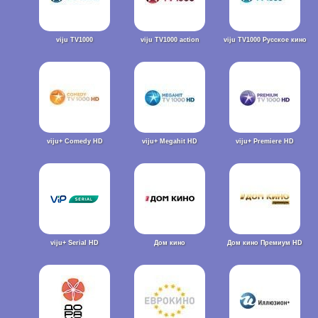
viju TV1000
viju TV1000 action
viju TV1000 Русское кино
viju+ Comedy HD
viju+ Megahit HD
viju+ Premiere HD
viju+ Serial HD
Дом кино
Дом кино Премиум HD