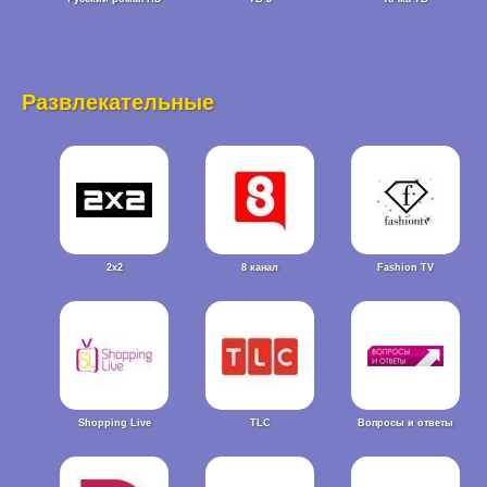
Развлекательные
2x2
8 канал
Fashion TV
Shopping Live
TLC
Вопросы и ответы