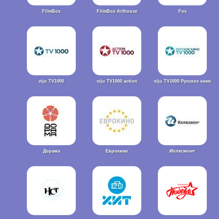
FilmBox
FilmBox Arthouse
Fox
viju TV1000
viju TV1000 action
viju TV1000 Русское кино
Дорама
Еврокино
Иллюзион+