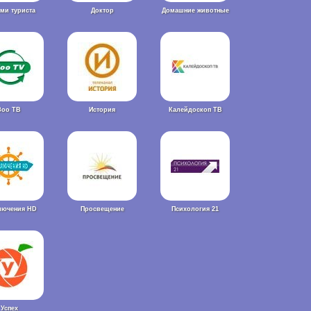
ами туриста
Доктор
Домашние животные
Зоо ТВ
История
Калейдоскоп ТВ
лючения HD
Просвещение
Психология 21
Успех