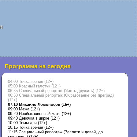
н
Программа на сегодня
04:00 Точка зрения (12+)
05:00 Красный галстук (12+)
06:35 Специальный репортаж (Уметь дружить) (12+)
06:50 Специальный репортаж (Образование без преград)
(12+)
07:10 Михайло Ломоносов (16+)
09:00 Межа (12+)
09:20 Необыкновенный матч (12+)
09:40 Девочка в цирке (12+)
10:00 Темы дня (12+)
10:15 Точка зрения (12+)
11:15 Специальный репортаж (Заплати и давай, до
свидания!) (12+)