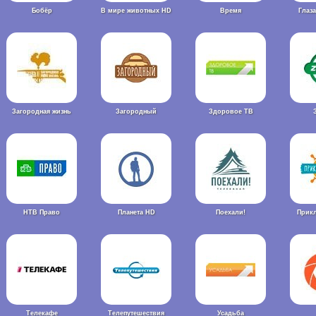
Бобёр
В мире животных HD
Время
Глаз
Загородная жизнь
Загородный
Здоровое ТВ
НТВ Право
Планета HD
Поехали!
Прик
Телекафе
Телепутешествия
Усадьба