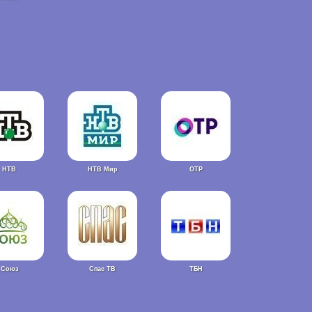
НТВ
НТВ Мир
ОТР
Союз
Спас ТВ
ТБН