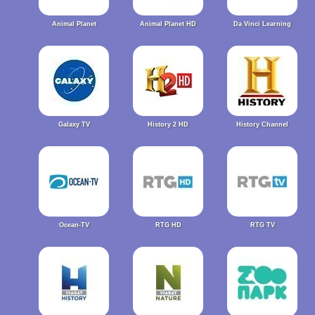
Animal Planet
Animal Planet HD
Da Vinci Learning
Galaxy TV
History 2 HD
History Channel
Ocean-TV
RTG HD
RTG TV