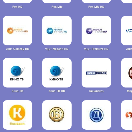
Fox HD
Fox Life
Fox Life HD
viju+ Comedy HD
viju+ Megahit HD
viju+ Premiere HD
viju
Кино ТВ
Кино ТВ HD
Кинопоказ
Мир