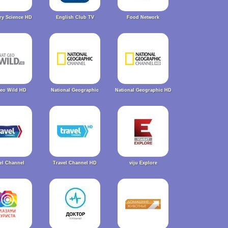
ry Science HD
English Club TV
Food Network
Geo Wild HD
National Geographic
National Geographic HD
el Channel
Travel Channel HD
viju Explore