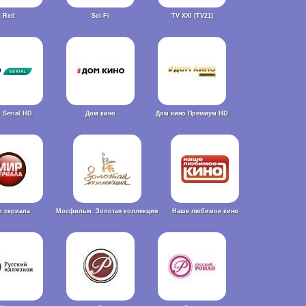
Red
Sci-Fi
TV XXI (TV21)
+ Serial HD
Дом кино
Дом кино Премиум HD
 сериала
Мосфильм. Золотая коллекция
Наше любимое кино