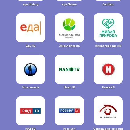
viju History
viju Nature
ZooПарк
Еда ТВ
Живая Планета
Живая природа HD
Моя планета
Нано ТВ
Наука 2.0
РЖД ТВ
Россия К
Совершенно секретно