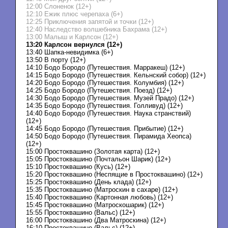
12:00 Слоненок (12+)
12:10 Ежик плюс черепаха (6+)
12:25 Приключения запятой и точки (12+)
12:40 Наследство волшебника Бахрама (12+)
13:00 Малыш и Карлсон (12+)
13:20 Карлсон вернулся (12+)
13:40 Шапка-невидимка (6+)
13:50 В порту (12+)
14:10 Бодо Бородо (Путешествия. Марракеш) (12+)
14:15 Бодо Бородо (Путешествия. Кельнский собор) (12+)
14:20 Бодо Бородо (Путешествия. Колумбия) (12+)
14:25 Бодо Бородо (Путешествия. Поезд) (12+)
14:30 Бодо Бородо (Путешествия. Музей Прадо) (12+)
14:35 Бодо Бородо (Путешествия. Голливуд) (12+)
14:40 Бодо Бородо (Путешествия. Наука странствий)
(12+)
14:45 Бодо Бородо (Путешествия. Прибытие) (12+)
14:50 Бодо Бородо (Путешествия. Пирамида Хеопса)
(12+)
15:00 Простоквашино (Золотая карта) (12+)
15:05 Простоквашино (Почтальон Шарик) (12+)
15:10 Простоквашино (Кусь) (12+)
15:20 Простоквашино (Неспящие в Простоквашино) (12+)
15:25 Простоквашино (День клада) (12+)
15:35 Простоквашино (Матроскин в сахаре) (12+)
15:40 Простоквашино (Картонная любовь) (12+)
15:45 Простоквашино (Матроскошарик) (12+)
15:55 Простоквашино (Вальс) (12+)
16:00 Простоквашино (Два Матроскина) (12+)
16:10 Простоквашино (Вальс) (12+)