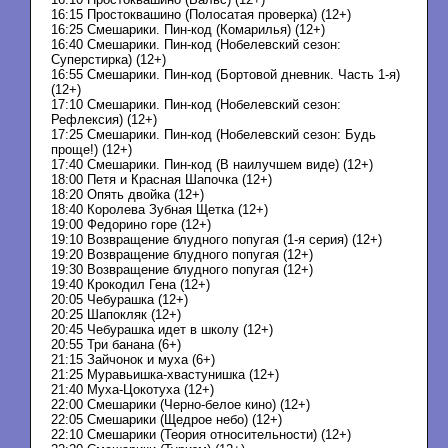
16:15 Простоквашино (Полосатая проверка) (12+)
16:25 Смешарики. Пин-код (Комарилья) (12+)
16:40 Смешарики. Пин-код (Нобелевский сезон:
Суперстирка) (12+)
16:55 Смешарики. Пин-код (Бортовой дневник. Часть 1-я)
(12+)
17:10 Смешарики. Пин-код (Нобелевский сезон:
Рефлексия) (12+)
17:25 Смешарики. Пин-код (Нобелевский сезон: Будь
проще!) (12+)
17:40 Смешарики. Пин-код (В наилучшем виде) (12+)
18:00 Петя и Красная Шапочка (12+)
18:20 Опять двойка (12+)
18:40 Королева Зубная Щетка (12+)
19:00 Федорино горе (12+)
19:10 Возвращение блудного попугая (1-я серия) (12+)
19:20 Возвращение блудного попугая (12+)
19:30 Возвращение блудного попугая (12+)
19:40 Крокодил Гена (12+)
20:05 Чебурашка (12+)
20:25 Шапокляк (12+)
20:45 Чебурашка идет в школу (12+)
20:55 Три банана (6+)
21:15 Зайчонок и муха (6+)
21:25 Муравьишка-хвастунишка (12+)
21:40 Муха-Цокотуха (12+)
22:00 Смешарики (Черно-белое кино) (12+)
22:05 Смешарики (Щедрое небо) (12+)
22:10 Смешарики (Теория относительности) (12+)