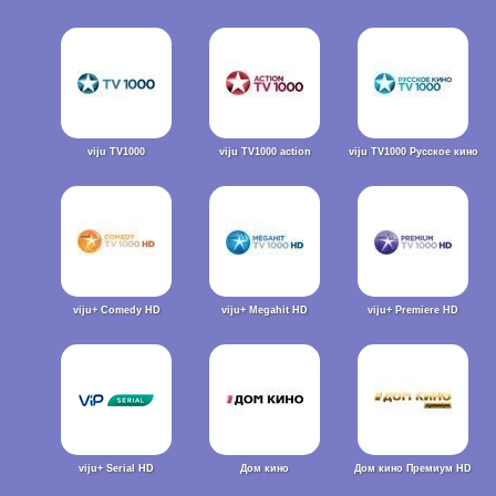
viju TV1000
viju TV1000 action
viju TV1000 Русское кино
viju+ Comedy HD
viju+ Megahit HD
viju+ Premiere HD
viju+ Serial HD
Дом кино
Дом кино Премиум HD