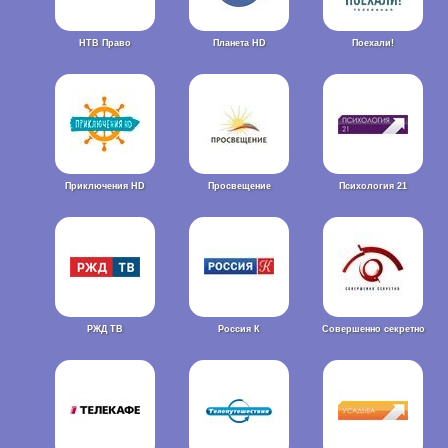
НТВ Право
Планета HD
Поехали!
Приключения HD
Просвещение
Психология 21
РЖД ТВ
Россия К
Совершенно секретно