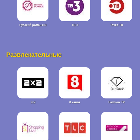
Русский роман HD
ТВ 3
Точка ТВ
Развлекательные
2x2
8 канал
Fashion TV