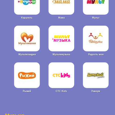
Карусель
Мама
Мульт
Мультиландия
Мультимузыка
Радость моя
Рыжий
СТС Kids
Уникум