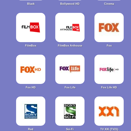
Black
Bollywood HD
Cinema
FilmBox
FilmBox Arthouse
Fox
Fox HD
Fox Life
Fox Life HD
Red
Sci-Fi
TV XXI (TV21)