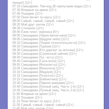
проще!) (12+)
07:10 Смешарики. Пин-код (В наилучшем виде) (12+)
07:30 Впервые на арене (12+)
07:40 Лошарик (12+)
07:50 Пони бегает по кругу (12+)
08:00 Самый, самый, самый, самый (12+)
08:20 Мой друг зонтик (12+)
08:30 Слоненок (12+)
08:40 Ежик плюс черепаха (6+)
09:00 Смешарики (Черно-белое кино) (12+)
09:05 Смешарики (Щедрое небо) (12+)
09:10 Смешарики (Теория относительности) (12+)
09:20 Смешарики (Туризм) (12+)
09:30 Смешарики (Кто дергает за ниточки) (12+)
09:35 Смешарики (Солнечный зайчик) (12+)
09:40 Смешарики (Ты - есть) (12+)
09:45 Смешарики (Сила воли) (12+)
09:55 Смешарики (Фаталисты) (12+)
10:05 Смешарики (Монологи) (12+)
10:10 Смешарики (Медиум) (12+)
10:15 Смешарики (Психолог) (12+)
10:25 Смешарики (Библиотека) (12+)
10:30 Смешарики (Парное макраме) (12+)
10:40 Смешарики (Лунный заяц. Часть 1-я) (12+)
10:45 Смешарики (Лунный заяц. Часть 2-я) (12+)
11:00 Впервые на арене (12+)
11:10 Лошарик (12+)
11:15 Пони бегает по кругу (12+)
11:30 Самый, самый, самый, самый (12+)
11:45 Мой друг зонтик (12+)