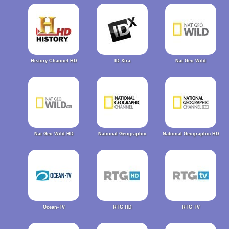
History Channel HD
ID Xtra
Nat Geo Wild
Nat Geo Wild HD
National Geographic
National Geographic HD
Ocean-TV
RTG HD
RTG TV