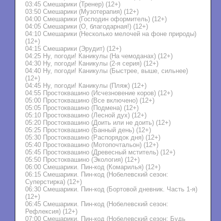
03:45 Смешарики (Тренер) (12+)
03:50 Смешарики (Музотерапия) (12+)
04:00 Смешарики (Господин оформитель) (12+)
04:05 Смешарики (О, благодарная!) (12+)
04:10 Смешарики (Несколько мелочей на фоне природы)
(12+)
04:15 Смешарики (Эрудит) (12+)
04:25 Ну, погоди! Каникулы (На чемоданах) (12+)
04:30 Ну, погоди! Каникулы (2-я серия) (12+)
04:40 Ну, погоди! Каникулы (Быстрее, выше, сильнее)
(12+)
04:45 Ну, погоди! Каникулы (Пляж) (12+)
04:55 Простоквашино (Исчезновение коров) (12+)
05:00 Простоквашино (Все включено) (12+)
05:05 Простоквашино (Подмена) (12+)
05:10 Простоквашино (Лесной дух) (12+)
05:20 Простоквашино (Доить или не доить) (12+)
05:25 Простоквашино (Банный день) (12+)
05:30 Простоквашино (Распорядок дня) (12+)
05:40 Простоквашино (Мотопочтальон) (12+)
05:45 Простоквашино (Древесный мститель) (12+)
05:50 Простоквашино (Экология) (12+)
06:00 Смешарики. Пин-код (Комарилья) (12+)
06:15 Смешарики. Пин-код (Нобелевский сезон:
Суперстирка) (12+)
06:30 Смешарики. Пин-код (Бортовой дневник. Часть 1-я)
(12+)
06:45 Смешарики. Пин-код (Нобелевский сезон:
Рефлексия) (12+)
07:00 Смешарики. Пин-код (Нобелевский сезон: Будь