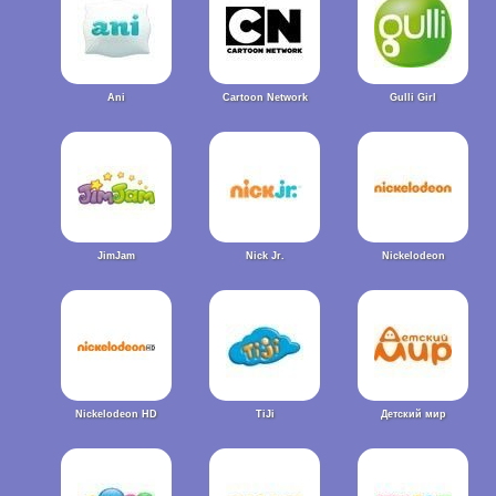
Ani
Cartoon Network
Gulli Girl
JimJam
Nick Jr.
Nickelodeon
Nickelodeon HD
TiJi
Детский мир