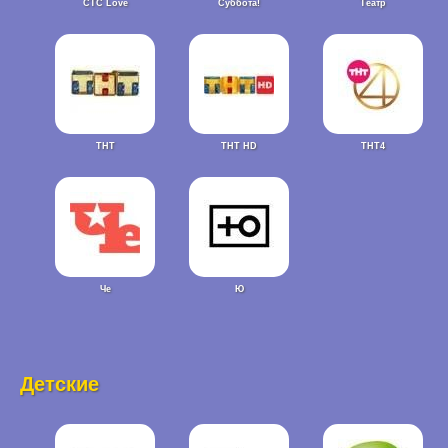
СТС Love
Суббота!
Театр
ТНТ
ТНТ HD
ТНТ4
Че
Ю
Детские