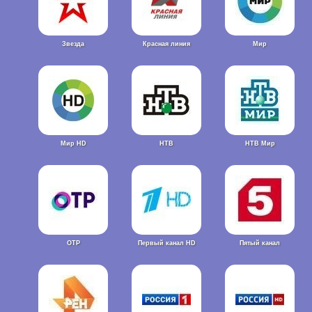
Звезда
Красная линия
Мир
Мир HD
НТВ
НТВ Мир
ОТР
Первый канал HD
Пятый канал