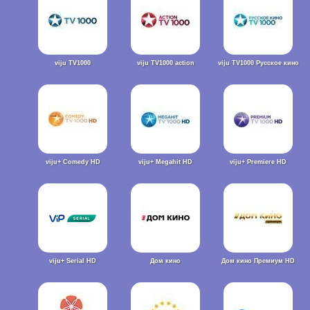
viju TV1000
viju TV1000 action
viju TV1000 Русское кино
viju+ Comedy HD
viju+ Megahit HD
viju+ Premiere HD
viju+ Serial HD
Дом кино
Дом кино Премиум HD