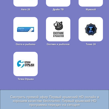
Авто 24
Драйв ТВ
Мужской
Охота и рыбалка
Охотник и рыболов
Техно 24
Точка Отрыва
Смотреть прямой эфир Первый крымский HD онлайн в
хорошем качестве бесплатно, Первый крымский HD
программа передач на сегодня