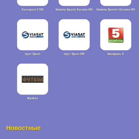
Eurosport 2 HD
Setanta Sports Eurasia HD
Setanta Sports+ Eurasia HD
viju+ Sport
viju+ Sport HD
Беларусь 5
Футбол
Новостные