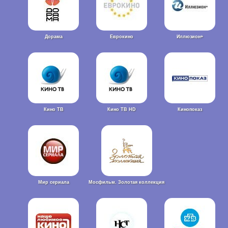
Дорама
Еврокино
Иллюзион+
Кино ТВ
Кино ТВ HD
Кинопоказ
Мир сериала
Мосфильм. Золотая коллекция