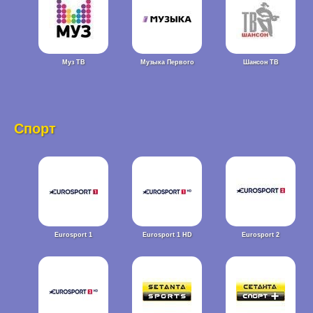
Муз ТВ
Музыка Первого
Шансон ТВ
Спорт
Eurosport 1
Eurosport 1 HD
Eurosport 2