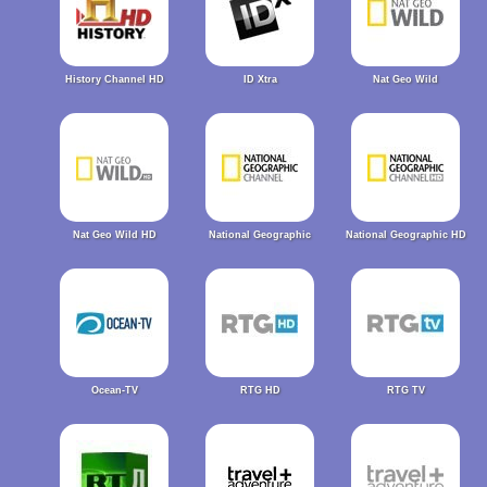
History Channel HD
ID Xtra
Nat Geo Wild
Nat Geo Wild HD
National Geographic
National Geographic HD
Ocean-TV
RTG HD
RTG TV