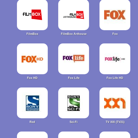
FilmBox
FilmBox Arthouse
Fox
Fox HD
Fox Life
Fox Life HD
Red
Sci-Fi
TV XXI (TV21)