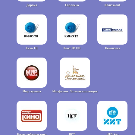
Дорама
Еврокино
Иллюзион+
Кино ТВ
Кино ТВ HD
Кинопоказ
Мир сериала
Мосфильм. Золотая коллекция
Наше любимое кино
НСТ
НТВ Хит