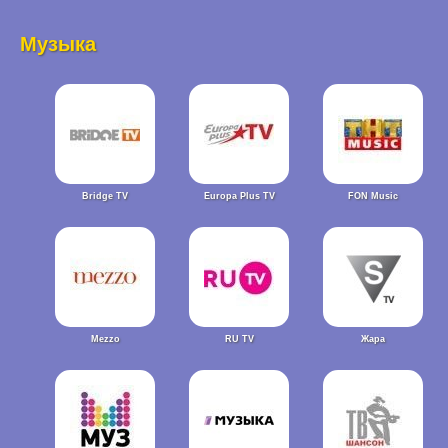
Музыка
Bridge TV
Europa Plus TV
FON Music
Mezzo
RU TV
Жара