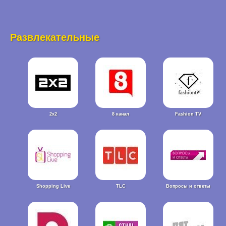
Развлекательные
2x2
8 канал
Fashion TV
Shopping Live
TLC
Вопросы и ответы