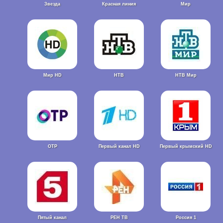
Звезда
Красная линия
Мир
Мир HD
НТВ
НТВ Мир
ОТР
Первый канал HD
Первый крымский HD
Пятый канал
РЕН ТВ
Россия 1