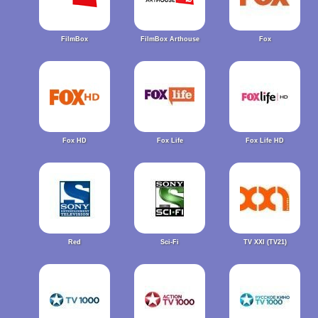
FilmBox
FilmBox Arthouse
Fox
Fox HD
Fox Life
Fox Life HD
Red
Sci-Fi
TV XXI (TV21)