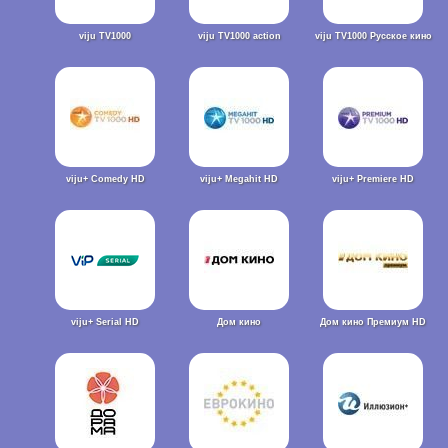
viju TV1000
viju TV1000 action
viju TV1000 Русское кино
viju+ Comedy HD
viju+ Megahit HD
viju+ Premiere HD
viju+ Serial HD
Дом кино
Дом кино Премиум HD