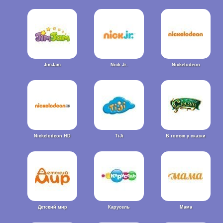
JimJam
Nick Jr.
Nickelodeon
Nickelodeon HD
TiJi
В гостях у сказки
Детский мир
Карусель
Мама