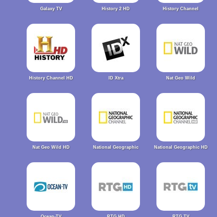
Galaxy TV
History 2 HD
History Channel
History Channel HD
ID Xtra
Nat Geo Wild
Nat Geo Wild HD
National Geographic
National Geographic HD
Ocean-TV
RTG HD
RTG TV