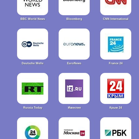
BBC World News
Bloomberg
CNN International
Deutsche Welle
EuroNews
France 24
Russia Today
Известия
Крым 24