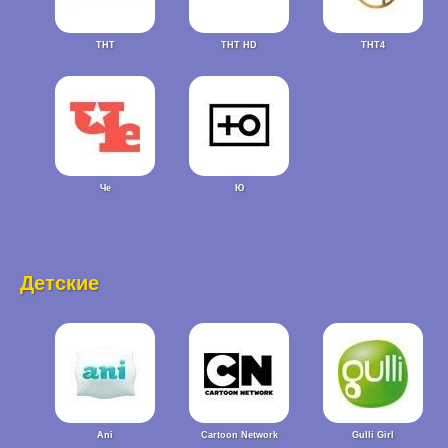
ТНТ
ТНТ HD
ТНТ4
Че
Ю
Детские
Ani
Cartoon Network
Gulli Girl