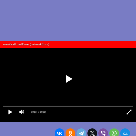
manifestLoadError (networkError)
0:00
/ 0:00