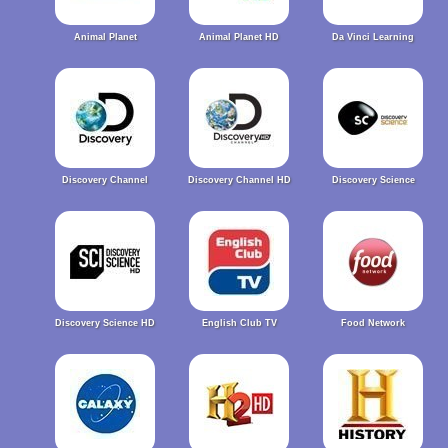
Animal Planet
Animal Planet HD
Da Vinci Learning
Discovery Channel
Discovery Channel HD
Discovery Science
Discovery Science HD
English Club TV
Food Network