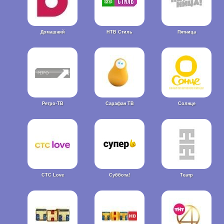
Домашний
НТВ Стиль
Пятница
Ретро-ТВ
Сарафан ТВ
Солнце
СТС Love
Суббота!
Театр