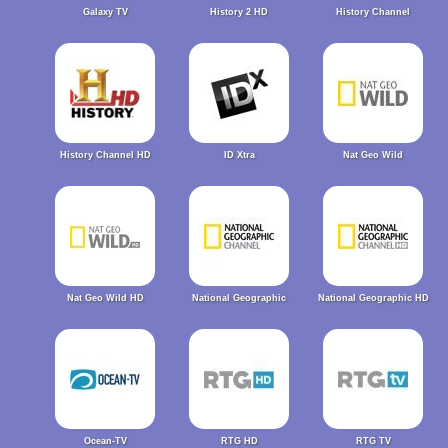
Galaxy TV
History 2 HD
History Channel
History Channel HD
ID Xtra
Nat Geo Wild
Nat Geo Wild HD
National Geographic
National Geographic HD
Ocean-TV
RTG HD
RTG TV