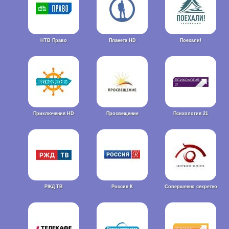
НТВ Право
Планета HD
Поехали!
Приключения HD
Просвещение
Психология 21
РЖД ТВ
Россия К
Совершенно секретно