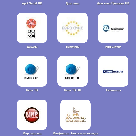
viju+ Serial HD
Дом кино
Дом кино Премиум HD
Дорама
Еврокино
Иллюзион+
Кино ТВ
Кино ТВ HD
Кинопоказ
Мир сериала
Мосфильм. Золотая коллекция