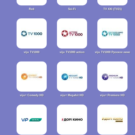
Red
Sci-Fi
TV XXI (TV21)
viju TV1000
viju TV1000 action
viju TV1000 Русское кино
viju+ Comedy HD
viju+ Megahit HD
viju+ Premiere HD