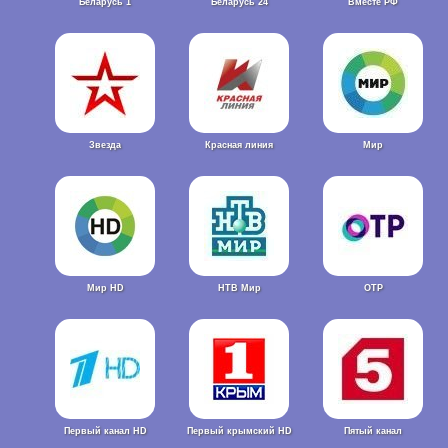
Беларусь 1
Беларусь 24
Вместе РФ
Звезда
Красная линия
Мир
Мир HD
НТВ Мир
ОТР
Первый канал HD
Первый крымский HD
Пятый канал