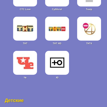
СТС Love
Суббота!
Театр
ТНТ
ТНТ HD
ТНТ4
Че
Ю
Детские