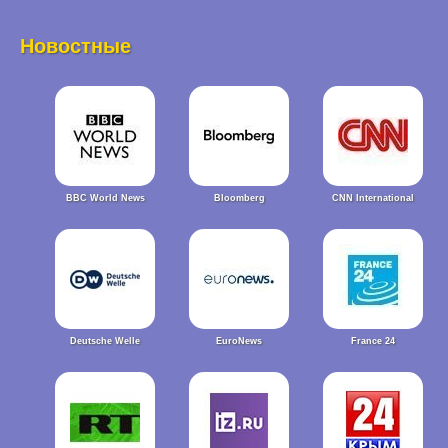
Новостные
BBC World News
Bloomberg
CNN International
Deutsche Welle
EuroNews
France 24