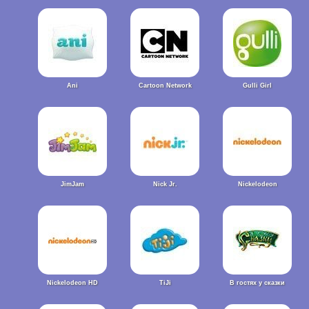
Ani
Cartoon Network
Gulli Girl
JimJam
Nick Jr.
Nickelodeon
Nickelodeon HD
TiJi
В гостях у сказки