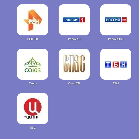
РЕН ТВ
Россия 1
Россия HD
Союз
Спас ТВ
ТБН
ТВЦ