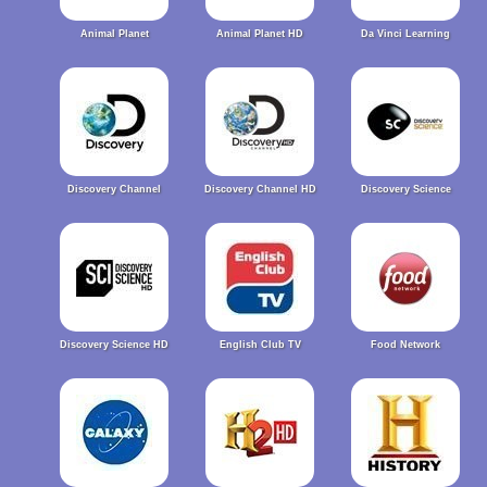
Animal Planet
Animal Planet HD
Da Vinci Learning
Discovery Channel
Discovery Channel HD
Discovery Science
Discovery Science HD
English Club TV
Food Network