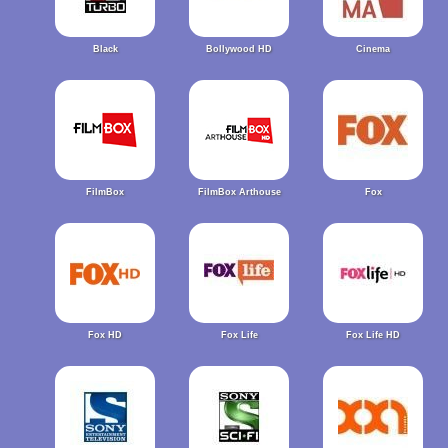
Black
Bollywood HD
Cinema
FilmBox
FilmBox Arthouse
Fox
Fox HD
Fox Life
Fox Life HD