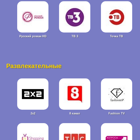
Русский роман HD
ТВ 3
Точка ТВ
Развлекательные
2x2
8 канал
Fashion TV