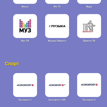
Mezzo
RU TV
Жара
Муз ТВ
Музыка Первого
Шансон ТВ
Спорт
Eurosport 1
Eurosport 1 HD
Eurosport 2